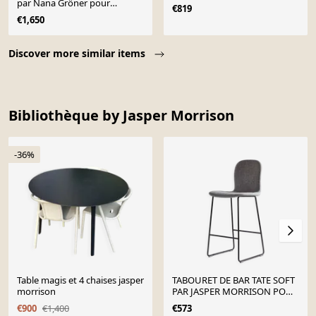
par Nana Gröner pour
€819
Zeitraum - 2007
€1,650
Page 1 of 10
Discover more similar items
Bibliothèque by Jasper Morrison
-36%
Table magis et 4 chaises jasper
TABOURET DE BAR TATE SOFT
morrison
PAR JASPER MORRISON POUR
CAPPELLINI
€900
€1,400
€573