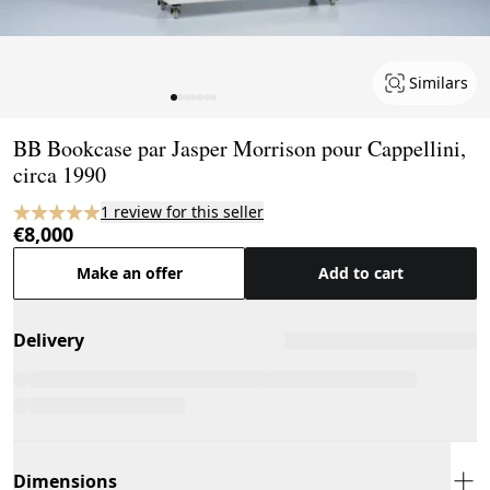
Similars
Page 1 of 7
BB Bookcase par Jasper Morrison pour Cappellini,
circa 1990
1 review for this seller
€8,000
Make an offer
Add to cart
Delivery
Dimensions