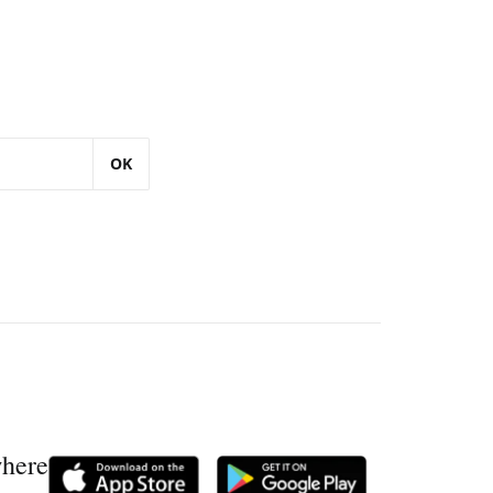
OK
where