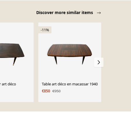
Discover more similar items
-11%
-13%
 art déco
Table art déco en macassar 1940
Table de sal
vernis en pa
€850
€950
€850
€980