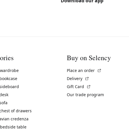
Download our app
ories
Buy on Selency
(External link)
 wardrobe
Place an order
(External link)
 bookcase
Delivery
(External link)
 sideboard
Gift Card
 desk
Our trade program
sofa
chest of drawers
avian credenza
bedside table