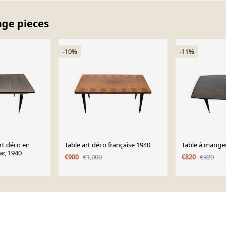
age pieces
-10%
-11%
rt déco en
Table art déco française 1940
Table à manger
r, 1940
€900
€1,000
€820
€920