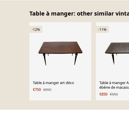
Table à manger: other similar vint
-12%
-11%
Table à manger art déco
Table à manger A
ébène de macassa
€750
€850
€850
€950
Page 1 of 10