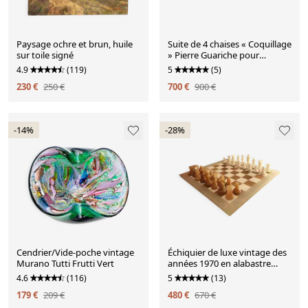
Paysage ochre et brun, huile
Suite de 4 chaises « Coquillage
sur toile signé
» Pierre Guariche pour
Meurop
4.9
(119)
5
(5)
230 €
250 €
700 €
900 €
-14%
-28%
Cendrier/Vide-poche vintage
Échiquier de luxe vintage des
Murano Tutti Frutti Vert
années 1970 en alabastre
italien fait main de Volterra -
4.6
(116)
5
(13)
blanc et agate naturelle (brun)
179 €
209 €
480 €
670 €