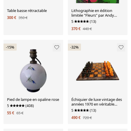
Table basse rétractable
Lithographie en édition
limitée "Fleurs" par Andy
300 €
350 €
Warhol, années 1980, publiée
5
(13)
par CMOA
370 €
440 €
-15%
-32%
Pied de lampe en opaline rose
Échiquier de luxe vintage des
années 1970 en véritable
5
(408)
albâtre de Volterra - Agate
5
(13)
55 €
65 €
noire et ambre - Fabriqué en
490 €
720 €
Italie