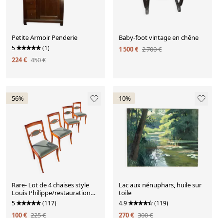
Petite Armoir Penderie
Baby-foot vintage en chêne
5
(1)
1 500 €
2 700 €
224 €
450 €
-56%
-10%
Rare- Lot de 4 chaises style
Lac aux nénuphars, huile sur
Louis Philippe/restauration
toile
avec médaillon - Coloris bleu /
5
(117)
4.9
(119)
merisier
100 €
225 €
270 €
300 €