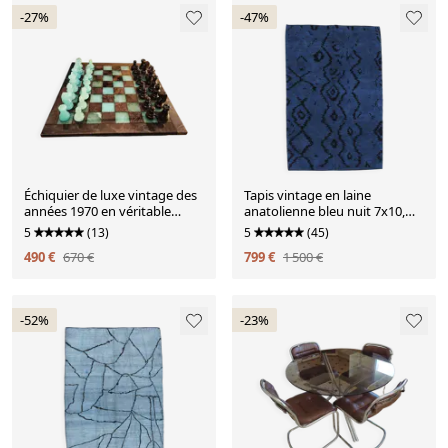
-27%
-47%
Échiquier de luxe vintage des
Tapis vintage en laine
années 1970 en véritable
anatolienne bleu nuit 7x10,
albâtre de Volterra fait à la
204x296 cm
5
(13)
5
(45)
main - noir et bleu ciel -
490 €
670 €
799 €
1 500 €
Fabriqué en Italie
-52%
-23%