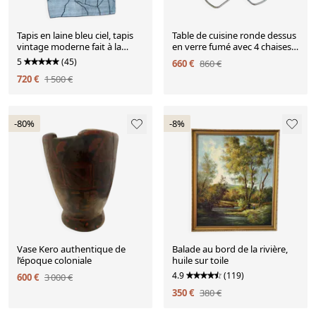
Tapis en laine bleu ciel, tapis
Table de cuisine ronde dessus
vintage moderne fait à la
en verre fumé avec 4 chaises
main, 213x281 cm
année 1970
5
(45)
660 €
860 €
720 €
1 500 €
-80%
-8%
Vase Kero authentique de
Balade au bord de la rivière,
l’époque coloniale
huile sur toile
4.9
(119)
600 €
3 000 €
350 €
380 €