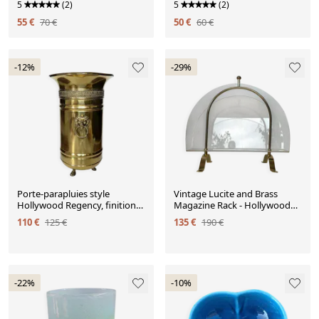
Chic
5
(2)
5
(2)
55 €
70 €
50 €
60 €
-12%
-29%
Porte-parapluies style
Vintage Lucite and Brass
Hollywood Regency, finition
Magazine Rack - Hollywood
laiton et motif lio
Regency - 1970s
110 €
125 €
135 €
190 €
-22%
-10%