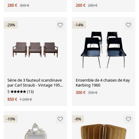
280 €
300 €
260 €
280 €
-29%
-14%
Série de 3 fauteuil scandinave
Ensemble de 4 chaises de Kay
par Carl Straub - Vintage 1950
Kørbing 1960
1960
5
(13)
300 €
350 €
850 €
1 200 €
-10%
-8%