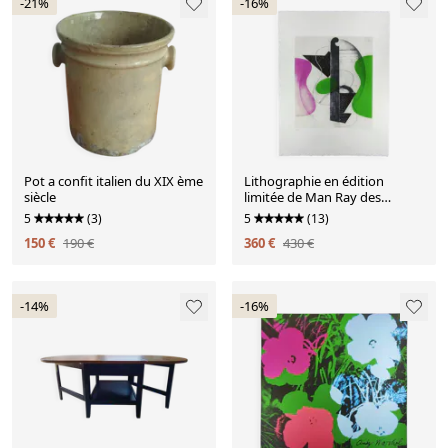
-21%
-16%
Pot a confit italien du XIX ème
Lithographie en édition
siècle
limitée de Man Ray des
années 1970. Signée par
5
(3)
5
(13)
l'auteur et numérotée au
150 €
190 €
360 €
430 €
crayon.
-14%
-16%