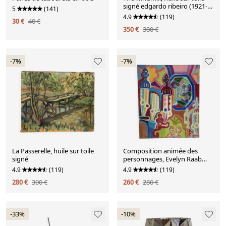
signé edgardo ribeiro (1921-
5
(141)
2005)
4.9
(119)
30 €
40 €
350 €
380 €
-7%
-7%
La Passerelle, huile sur toile
Composition animée des
signé
personnages, Evelyn Raab
(1939-1974)
4.9
(119)
4.9
(119)
280 €
300 €
260 €
280 €
-33%
-10%