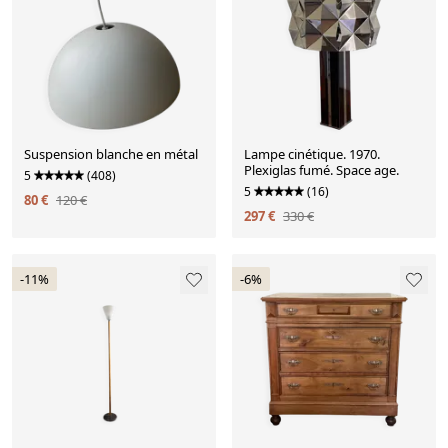
Suspension blanche en métal
Lampe cinétique. 1970.
Plexiglas fumé. Space age.
5
(408)
5
(16)
80 €
120 €
297 €
330 €
-11%
-6%