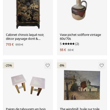
Cabinet chinois laqué noir,
Vase pichet soliflore vintage
décor paysage doré &
60s/70s
polychrome – H150
5
(2)
715 €
850 €
55 €
60 €
-25%
-8%
Paires de tabourets en bois
The windmill, huile sur toile