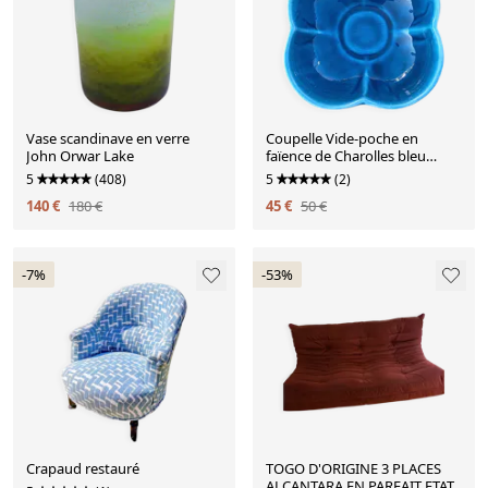
Vase scandinave en verre
Coupelle Vide-poche en
John Orwar Lake
faïence de Charolles bleu
turquoise craquelé
5
(408)
5
(2)
140 €
180 €
45 €
50 €
-7%
-53%
Crapaud restauré
TOGO D'ORIGINE 3 PLACES
ALCANTARA EN PARFAIT ETAT