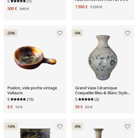
5
(1)
1 500 €
3 200 €
500 €
540 €
-20%
-9%
Poelon, vide poche vintage
Grand Vase Céramique
Vallauris
Craquelée Bleu & Blanc Style
Asiatique / Chinoise
5
(15)
5
(2)
8 €
10 €
59 €
65 €
-16%
-8%