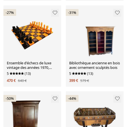
-27%
-31%
Ensemble d'échecs de luxe
Bibliothèque ancienne en bois
vintage des années 1970,
avec ornement sculptés bois
couleurs rares, fabriqué en
5
(13)
5
(13)
véritable albâtre italien
470 €
640 €
399 €
579 €
sculpté à la main de Volterra -
jaune et noir.
-50%
-44%