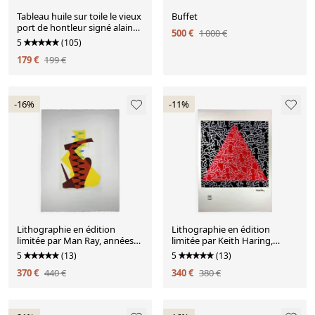
Tableau huile sur toile le vieux
Buffet
port de hontleur signé alain
500 €
1 000 €
huin
5
(105)
179 €
199 €
-16%
-11%
Lithographie en édition
Lithographie en édition
limitée par Man Ray, années
limitée par Keith Haring,
1970. Signature de l'auteur et
années 1990 - Numérotée au
5
(13)
5
(13)
numérotée au crayon.
crayon
370 €
440 €
340 €
380 €