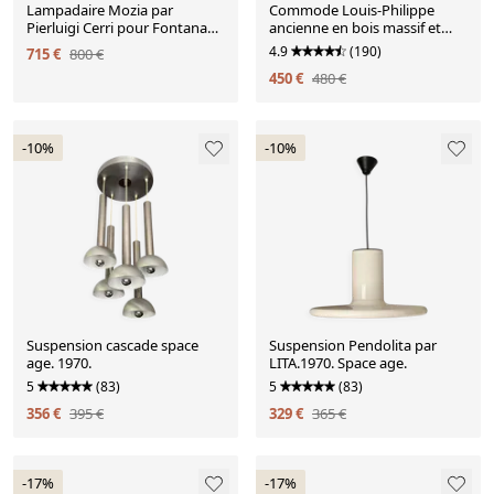
Lampadaire Mozia par
Commode Louis-Philippe
Pierluigi Cerri pour Fontana
ancienne en bois massif et
Arte
marbre blanc
4.9
(190)
715 €
800 €
450 €
480 €
-10%
-10%
Suspension cascade space
Suspension Pendolita par
age. 1970.
LITA.1970. Space age.
5
(83)
5
(83)
356 €
395 €
329 €
365 €
-17%
-17%