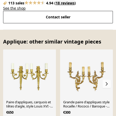
113 sales
4.94
(
18 reviews
)
See the shop
Contact seller
Applique: other similar vintage pieces
Paire d'appliques, carquois et
Grande paire d'appliques style
têtes d'aigle, style Louis XVI -
Rocaille / Rococo / Baroque -
bronze doré
bronze doré
€650
€300