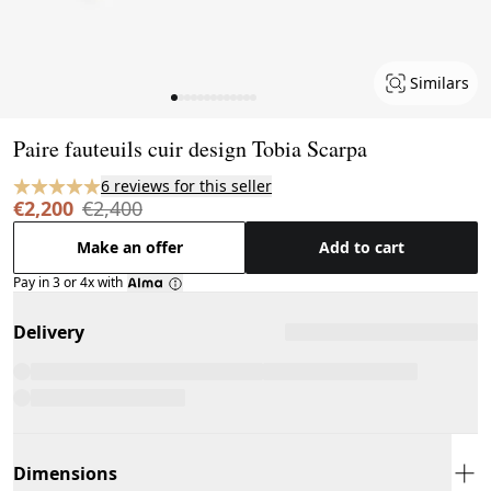
Similars
Page 1 of 13
Paire fauteuils cuir design Tobia Scarpa
6 reviews for this seller
€2,200
€2,400
Make an offer
Add to cart
Pay in 3 or 4x with
Delivery
Dimensions