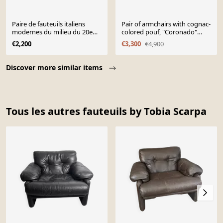
Paire de fauteuils italiens
Pair of armchairs with cognac-
modernes du milieu du 20e
colored pouf, "Coronado"
siècle, en cuir cognac, 1970.
model by Afra & Tobia scarpa
€2,200
€3,300
€4,900
for B&B It
Page 1 of 10
Discover more similar items
Tous les autres fauteuils by Tobia Scarpa