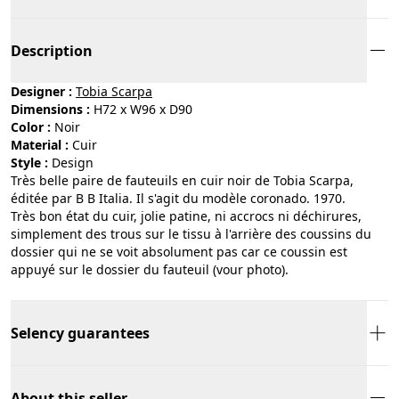
Description
Designer :
Tobia Scarpa
Dimensions :
H72 x W96 x D90
Color :
noir
Material :
cuir
Style :
design
Très belle paire de fauteuils en cuir noir de Tobia Scarpa,
éditée par B B Italia. Il s'agit du modèle coronado. 1970.
Très bon état du cuir, jolie patine, ni accrocs ni déchirures,
simplement des trous sur le tissu à l'arrière des coussins du
dossier qui ne se voit absolument pas car ce coussin est
appuyé sur le dossier du fauteuil (vour photo).
Selency guarantees
About this seller