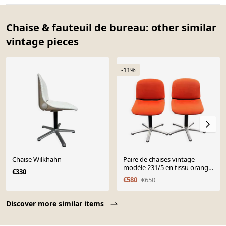
Chaise & fauteuil de bureau: other similar
vintage pieces
-11%
Chaise Wilkhahn
Paire de chaises vintage
modèle 231/5 en tissu orange
€330
et aluminium par Wilkhahn
€580
€650
Page 1 of 10
Discover more similar items