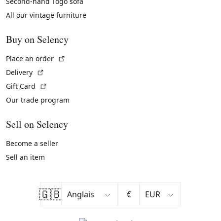
Second-hand Togo sofa
All our vintage furniture
Buy on Selency
(External link)
Place an order
(External link)
Delivery
(External link)
Gift Card
Our trade program
Sell on Selency
Become a seller
Sell an item
🇬🇧
€