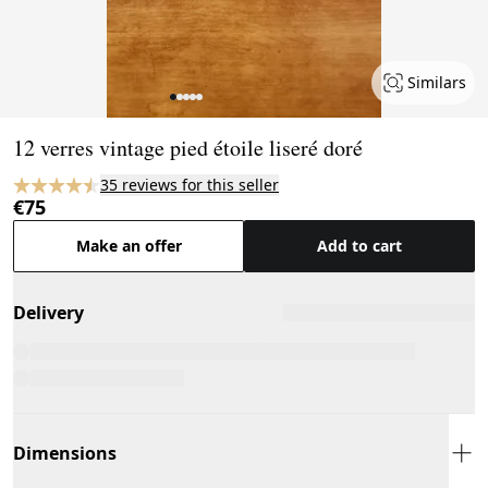
Similars
Page 1 of 5
12 verres vintage pied étoile liseré doré
35 reviews for this seller
€75
Make an offer
Add to cart
Delivery
Dimensions