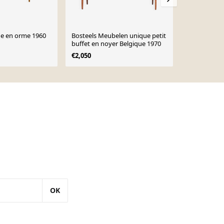
ge en orme 1960
Bosteels Meubelen unique petit
Buffet scan
buffet en noyer Belgique 1970
€780
€2,050
OK