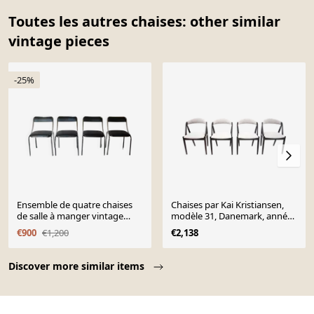
Toutes les autres chaises: other similar
vintage pieces
-25%
Ensemble de quatre chaises
Chaises par Kai Kristiansen,
de salle à manger vintage
modèle 31, Danemark, années
chromées, en simili cuir, Italie,
1960
€900
€1,200
€2,138
1970
Page 1 of 10
Discover more similar items