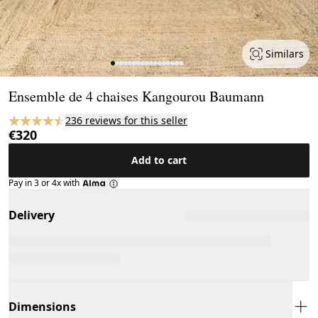
Similars
Page 1 of 17
Ensemble de 4 chaises Kangourou Baumann
236 reviews for this seller
€320
Add to cart
Pay in 3 or 4x with
Delivery
Dimensions