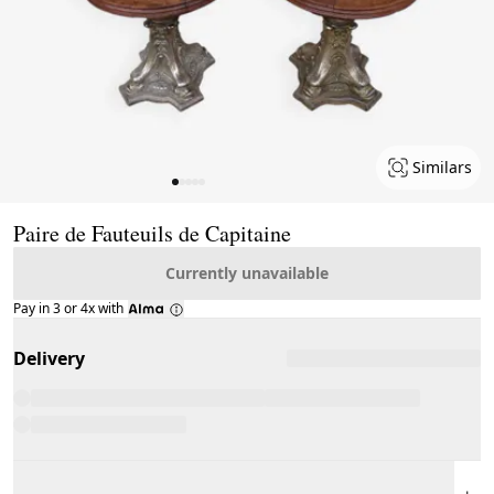
Similars
Page 1 of 5
Paire de Fauteuils de Capitaine
Currently unavailable
Pay in 3 or 4x with
Delivery