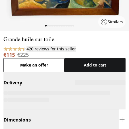
Similars
Page 1 of 17
Grande huile sur toile
420 reviews for this seller
€115
€225
Make an offer
Add to cart
Delivery
Dimensions