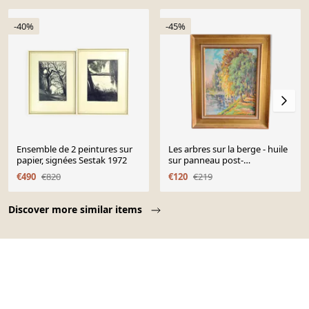
-40%
-45%
Ensemble de 2 peintures sur
Les arbres sur la berge - huile
papier, signées Sestak 1972
sur panneau post-
impressionniste
€490
€820
€120
€219
Page 1 of 10
Discover more similar items