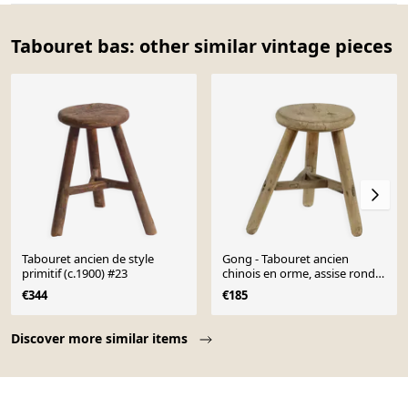
Tabouret bas: other similar vintage pieces
Tabouret ancien de style
Gong - Tabouret ancien
primitif (c.1900) #23
chinois en orme, assise ronde
n°10
€344
€185
Page 1 of 10
Discover more similar items