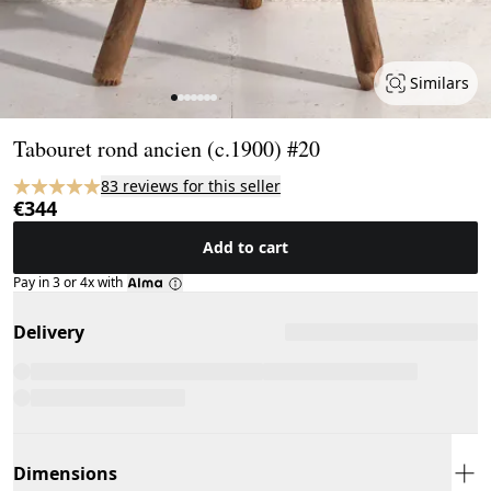
Similars
Page 1 of 7
Tabouret rond ancien (c.1900) #20
83 reviews for this seller
€344
Add to cart
Pay in 3 or 4x with
Delivery
Dimensions