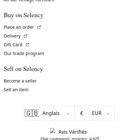
Buy on Selency
(External link)
Place an order
(External link)
Delivery
(External link)
Gift Card
Our trade program
Sell on Selency
Become a seller
Sell an item
🇬🇧
€
Our customers' reviews: 4.6/5