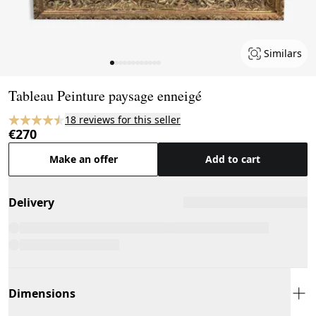
Similars
Page 1 of 12
Tableau Peinture paysage enneigé
18 reviews for this seller
€270
Make an offer
Add to cart
Delivery
Dimensions