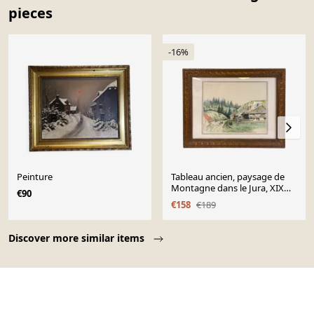
pieces
-16%
Peinture
Tableau ancien, paysage de
Montagne dans le Jura, XIX
€90
siècle
€158
€189
Page 1 of 10
Discover more similar items