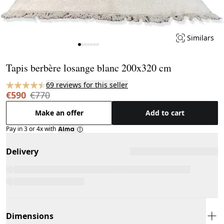
Similars
Page 1 of 7
Tapis berbère losange blanc 200x320 cm
69 reviews for this seller
€590
€770
Make an offer
Add to cart
Pay in 3 or 4x with
Delivery
Dimensions