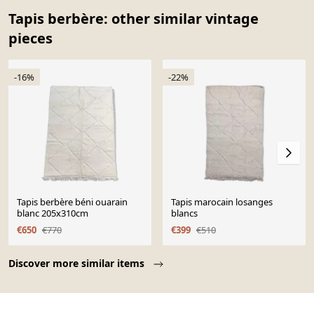
Tapis berbère: other similar vintage
pieces
-16%
-22%
Tapis berbère béni ouarain
Tapis marocain losanges
blanc 205x310cm
blancs
€650
€770
€399
€510
Page 1 of 10
Discover more similar items