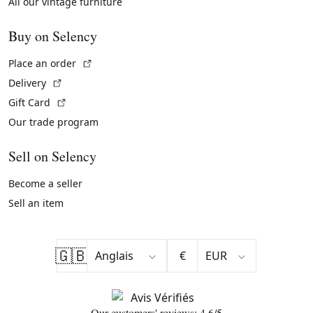
All our vintage furniture
Buy on Selency
(External link)
Place an order
(External link)
Delivery
(External link)
Gift Card
Our trade program
Sell on Selency
Become a seller
Sell an item
🇬🇧
€
Our customers' reviews: 4.6/5