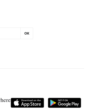
OK
where