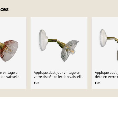
eces
ur vintage en
Applique abat-jour vintage en
Applique abat-
tion vaisselle
verre ciselé - collection vaisselle
déco en verre 
-
€95
€95