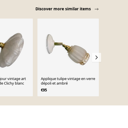
Discover more similar items
jour vintage art
Applique tulipe vintage en verre
Applique aba
de Clichy blanc
dépoli et ambré
verre moulé -
-
€95
€95