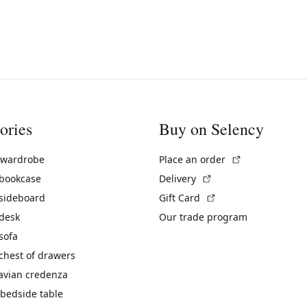
ories
Buy on Selency
(External link)
 wardrobe
Place an order
(External link)
 bookcase
Delivery
(External link)
 sideboard
Gift Card
 desk
Our trade program
sofa
chest of drawers
avian credenza
bedside table