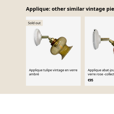
Applique: other similar vintage pi
Sold out
Applique tulipe vintage en verre
Applique abat-jo
ambré
verre rose -collec
€95
Page 1 of 10