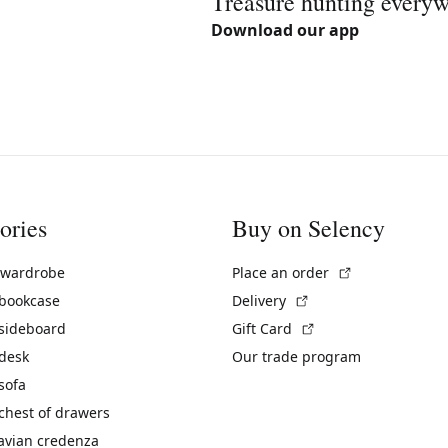
Treasure hunting every
Download our app
ories
Buy on Selency
(External link)
 wardrobe
Place an order
(External link)
 bookcase
Delivery
(External link)
 sideboard
Gift Card
 desk
Our trade program
sofa
chest of drawers
avian credenza