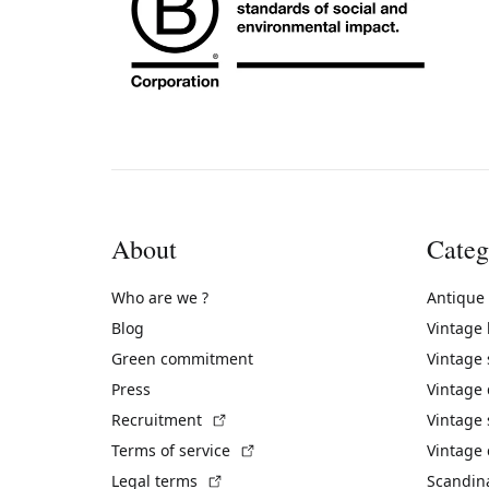
About
Categ
Who are we ?
Antique
Blog
Vintage
Green commitment
Vintage
Press
Vintage
(External link)
Recruitment
Vintage 
(External link)
Terms of service
Vintage 
(External link)
Legal terms
Scandin