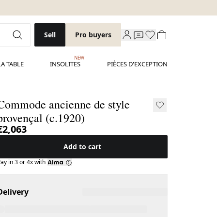
Sell
Pro buyers
NEW
LA TABLE
INSOLITES
PIÈCES D'EXCEPTION
Commode ancienne de style
provençal (c.1920)
€2,063
Add to cart
ay in 3 or 4x with
Delivery