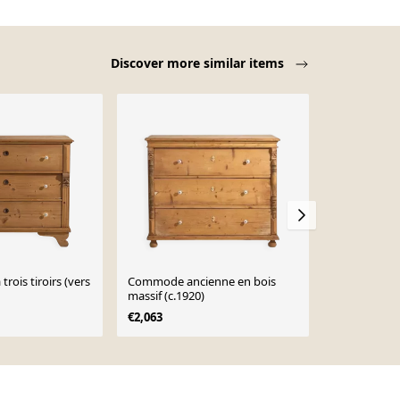
Discover more similar items
trois tiroirs (vers
Commode ancienne en bois
Commode an
massif (c.1920)
massif (vers
€2,063
€2,069