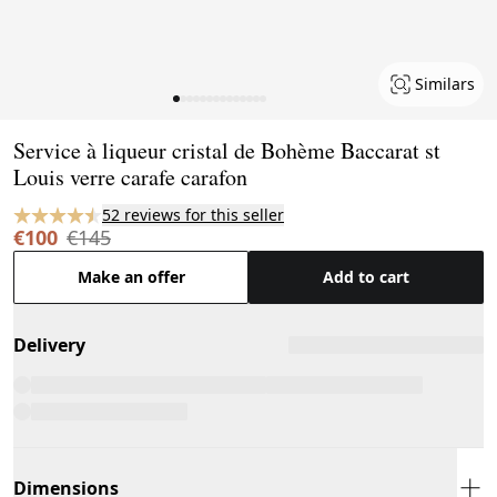
Similars
Page 1 of 14
Service à liqueur cristal de Bohème Baccarat st
Louis verre carafe carafon
52 reviews for this seller
€100
€145
Make an offer
Add to cart
Delivery
Dimensions