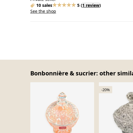
10 sales
5
(
1 review
)
See the shop
Bonbonnière & sucrier: other simil
-20%