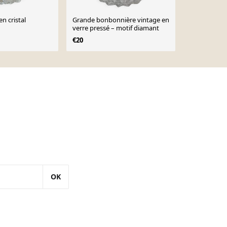
en cristal
Grande bonbonnière vintage en
Drageoir cris
verre pressé – motif diamant
€20
€65
€20
OK