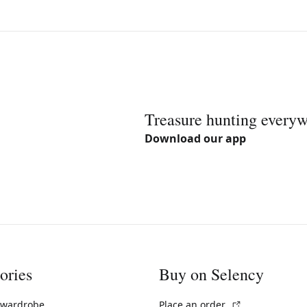
Treasure hunting every
Download our app
ories
Buy on Selency
(External link)
 wardrobe
Place an order