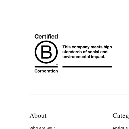
About
Categ
Who are we ?
Antique