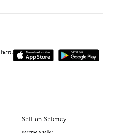
where
Sell on Selency
Become a seller