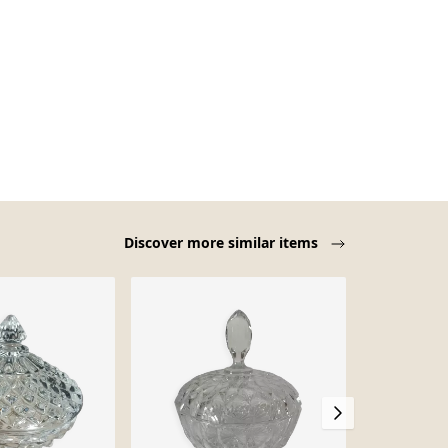
Discover more similar items
-69%