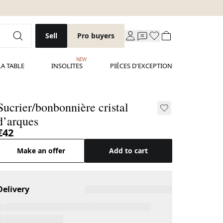
Sell
Pro buyers
NEW
LA TABLE
INSOLITES
PIÈCES D'EXCEPTION
Sucrier/bonbonnière cristal
d’arques
€42
Make an offer
Add to cart
Delivery