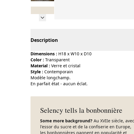
Page 1 of 8
Description
Dimensions :
H18 x W10 x D10
Color :
transparent
Material :
verre et cristal
Style :
contemporain
Modèle longchamp.
En parfait état - aucun éclat.
Selency tells la bonbonnière
Some more background?
Au XVIIe siècle, ave
l'essor du sucre et de la confiserie en Europe,
les bonbonnières gagnent en popularité et