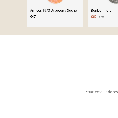
Années 1970 Drageoir / Sucrier
Bonbonnière
€47
€60
€75
Page 1 of 10