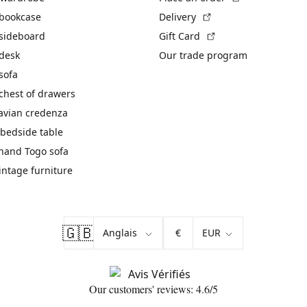
(External link)
 bookcase
Delivery
(External link)
 sideboard
Gift Card
 desk
Our trade program
sofa
chest of drawers
avian credenza
bedside table
hand Togo sofa
vintage furniture
🇬🇧
€
Our customers' reviews: 4.6/5