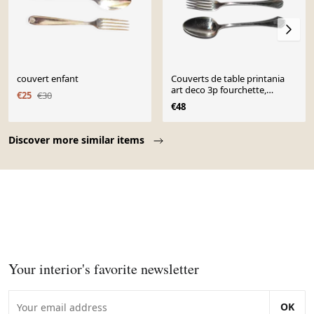
couvert enfant
Couverts de table printania
art deco 3p fourchette,
€25
€30
cuillères soupe, café 1920
€48
Christofle
Page 1 of 10
Discover more similar items
Your interior's favorite newsletter
OK