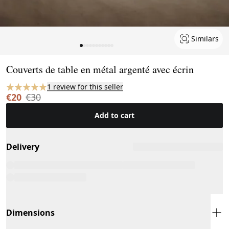
Similars
Page 1 of 11
Couverts de table en métal argenté avec écrin
1 review for this seller
€20
€30
Add to cart
Delivery
Dimensions