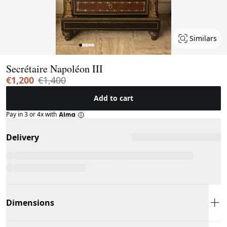
Similars
Page 1 of 5
Secrétaire Napoléon III
€1,200
€1,400
Add to cart
Pay in 3 or 4x with
Delivery
Dimensions