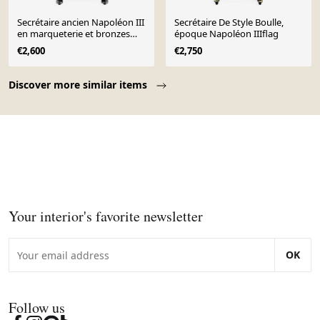
Secrétaire ancien Napoléon III
Secrétaire De Style Boulle,
en marqueterie et bronzes
époque Napoléon IIIflag
dorés, XIXe siècle
€2,600
€2,750
Page 1 of 10
Discover more similar items
Your interior's favorite newsletter
OK
Follow us