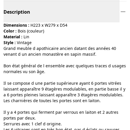
Description
Dimensions :
H223 x W279 x D54
Color :
bois (couleur)
Material :
lin
Style :
vintage
Grand meuble d apothicaire ancien datant des années 40
venant d un ancien monastère en sapin massif.
Bon état général de l ensemble avec quelques traces d usages
normales vu son âge.
Il se compose d une partie supérieure ayant 6 portes vitrées
laissant apparaître 9 étagères modulables, en partie basse il y
a 6 portes pleines laissant apparaître 3 étagères modulables.
Les charnières de toutes les portes sont en laiton.
Il y a 4 portes qui ferment par verrous en laiton et 2 autres
portes par deux.
Serrures avec 1 clef d origine.
Les 6 vitrages sont en très bon état, pas d éclats ou rayures