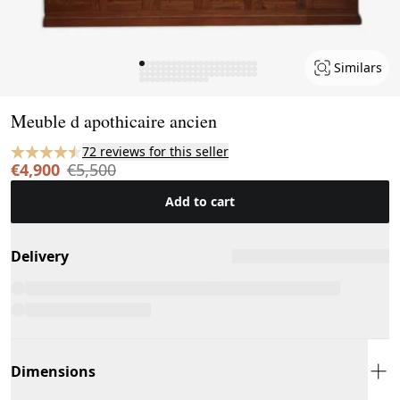
Similars
Page 1 of 79
Meuble d apothicaire ancien
72 reviews for this seller
€4,900
€5,500
Add to cart
Delivery
Dimensions