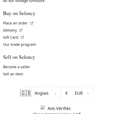
All our vintage furniture
Buy on Selency
(External link)
Place an order
(External link)
Delivery
(External link)
Gift Card
Our trade program
Sell on Selency
Become a seller
Sell an item
🇬🇧
€
Our customers' reviews: 4.6/5