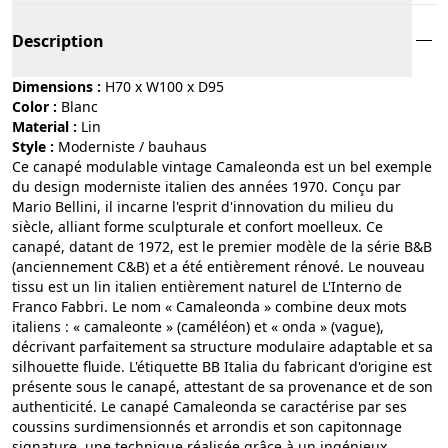
Description
Dimensions :
H70 x W100 x D95
Color :
blanc
Material :
lin
Style :
moderniste / bauhaus
Ce canapé modulable vintage Camaleonda est un bel exemple
du design moderniste italien des années 1970. Conçu par
Mario Bellini, il incarne l'esprit d'innovation du milieu du
siècle, alliant forme sculpturale et confort moelleux. Ce
canapé, datant de 1972, est le premier modèle de la série B&B
(anciennement C&B) et a été entièrement rénové. Le nouveau
tissu est un lin italien entièrement naturel de L'Interno de
Franco Fabbri. Le nom « Camaleonda » combine deux mots
italiens : « camaleonte » (caméléon) et « onda » (vague),
décrivant parfaitement sa structure modulaire adaptable et sa
silhouette fluide. L'étiquette BB Italia du fabricant d'origine est
présente sous le canapé, attestant de sa provenance et de son
authenticité. Le canapé Camaleonda se caractérise par ses
coussins surdimensionnés et arrondis et son capitonnage
signature, une technique réalisée grâce à un ingénieux