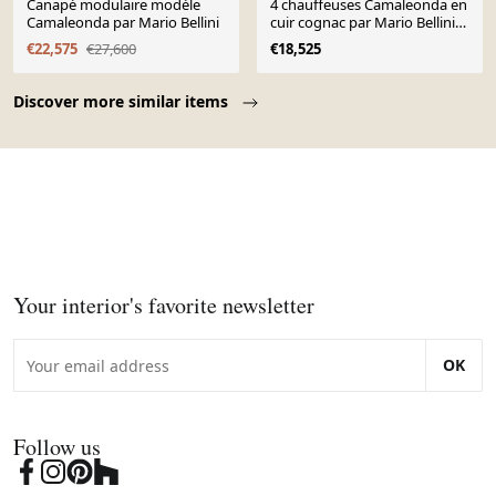
Canapé modulaire modèle
4 chauffeuses Camaleonda en
Camaleonda par Mario Bellini
cuir cognac par Mario Bellini
pour B&B Italia, 1973
€22,575
€27,600
€18,525
Page 1 of 10
Discover more similar items
Your interior's favorite newsletter
OK
Follow us