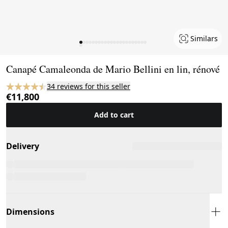
Similars
Page 1 of 23
Canapé Camaleonda de Mario Bellini en lin, rénové
34 reviews for this seller
€11,800
Add to cart
Delivery
Dimensions