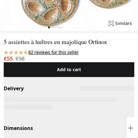
Similars
Page 1 of 8
5 assiettes à huîtres en majolique Orfinox
82 reviews for this seller
€55
€98
Add to cart
Delivery
Dimensions