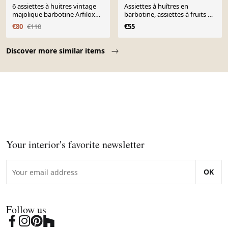
6 assiettes à huitres vintage
Assiettes à huîtres en
majolique barbotine Arfilox
barbotine, assiettes à fruits de
1970
mer, table de fête
€80
€110
€55
Page 1 of 10
Discover more similar items
Your interior's favorite newsletter
OK
Follow us