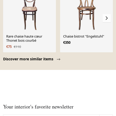
Rare chaise haute cœur
Chaise bistrot "Engelstuhl"
Thonet bois courbé
€350
€75
€110
Page 1 of 10
Discover more similar items
Your interior's favorite newsletter