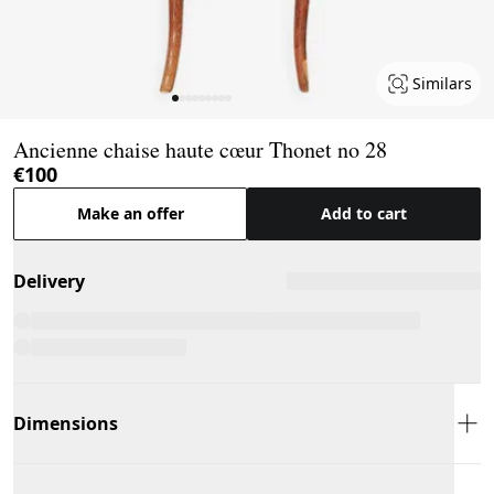
Similars
Page 1 of 9
Ancienne chaise haute cœur Thonet no 28
€100
Make an offer
Add to cart
Delivery
Dimensions