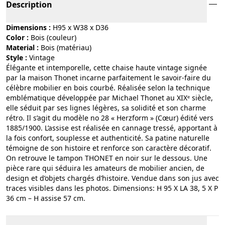
Description
Dimensions :
H95 x W38 x D36
Color :
bois (couleur)
Material :
bois (matériau)
Style :
vintage
Élégante et intemporelle, cette chaise haute vintage signée
par la maison Thonet incarne parfaitement le savoir-faire du
célèbre mobilier en bois courbé. Réalisée selon la technique
emblématique développée par Michael Thonet au XIXᵉ siècle,
elle séduit par ses lignes légères, sa solidité et son charme
rétro. Il s’agit du modèle no 28 « Herzform » (Cœur) édité vers
1885/1900. L’assise est réalisée en cannage tressé, apportant à
la fois confort, souplesse et authenticité. Sa patine naturelle
témoigne de son histoire et renforce son caractère décoratif.
On retrouve le tampon THONET en noir sur le dessous. Une
pièce rare qui séduira les amateurs de mobilier ancien, de
design et d’objets chargés d’histoire. Vendue dans son jus avec
traces visibles dans les photos. Dimensions: H 95 X LA 38, 5 X P
36 cm – H assise 57 cm.