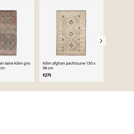
-11%
en laine Kilim gris
Kilim afghan pachtoune 150 x
Tapis traditi
 cm
98 cm
fait à la mai
géométrique
€275
€210
€237