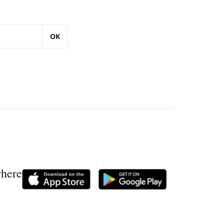
OK
where