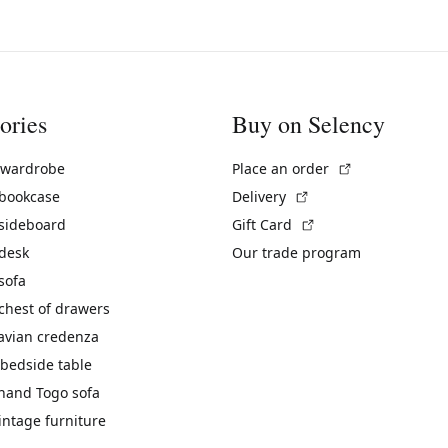
ories
Buy on Selency
(External link)
 wardrobe
Place an order
(External link)
 bookcase
Delivery
(External link)
 sideboard
Gift Card
 desk
Our trade program
sofa
chest of drawers
avian credenza
bedside table
hand Togo sofa
vintage furniture