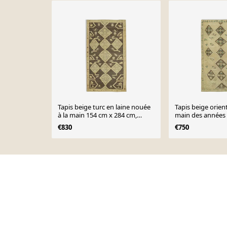
Tapis beige turc en laine nouée
Tapis beige orienta
à la main 154 cm x 284 cm,
main des années 
1950s
247 cm
€830
€750
Page 1 of 10