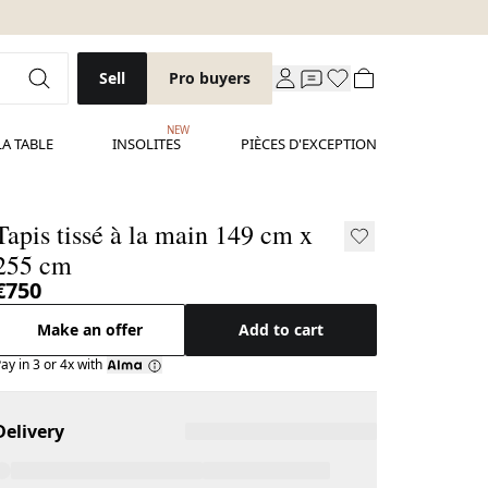
Sell
Pro buyers
NEW
LA TABLE
INSOLITES
PIÈCES D'EXCEPTION
Tapis tissé à la main 149 cm x
255 cm
€750
Make an offer
Add to cart
ay in 3 or 4x with
Delivery