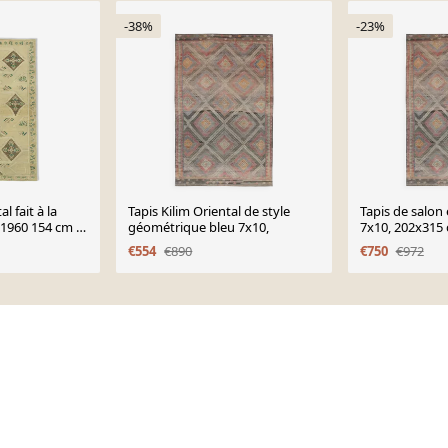
-38%
-23%
l fait à la
Tapis Kilim Oriental de style
Tapis de salon 
1960 154 cm x
géométrique bleu 7x10,
7x10, 202x315
€554
€890
€750
€972