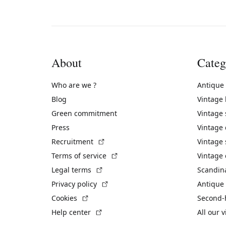
About
Categ
Who are we ?
Antique
Blog
Vintage
Green commitment
Vintage
Press
Vintage
(External link)
Recruitment
Vintage 
(External link)
Terms of service
Vintage 
(External link)
Legal terms
Scandin
(External link)
Privacy policy
Antique 
(External link)
Cookies
Second-
(External link)
Help center
All our 