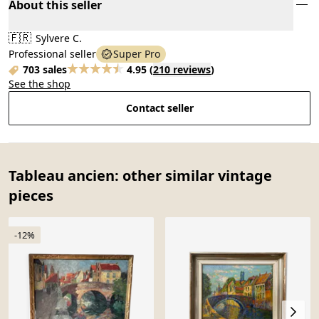
About this seller
🇫🇷
Sylvere C.
Professional seller
Super Pro
703 sales
4.95
(
210 reviews
)
See the shop
Contact seller
Tableau ancien: other similar vintage
pieces
-12%