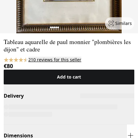
Similars
Page 1 of 6
Tableau aquarelle de paul monnier "plombières les
dijon" et cadre
210 reviews for this seller
€80
Add to cart
Delivery
Dimensions