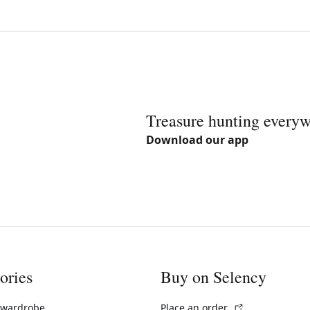
Treasure hunting every
Download our app
ories
Buy on Selency
(External link)
 wardrobe
Place an order