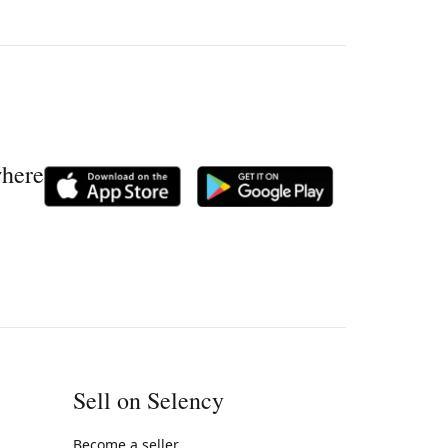
where
Sell on Selency
Become a seller