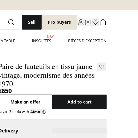
Sell
Pro buyers
NEW
LA TABLE
INSOLITES
PIÈCES D'EXCEPTION
Paire de fauteuils en tissu jaune
vintage, modernisme des années
1970.
€650
Make an offer
Add to cart
ay in 3 or 4x with
Delivery