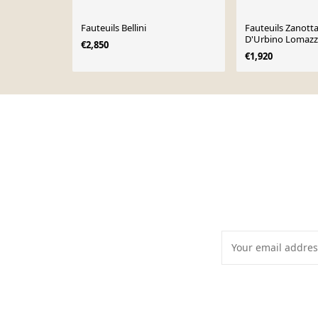
Fauteuils Bellini
Fauteuils Zanott
D'Urbino Lomazzi
€2,850
€1,920
Page 1 of 10