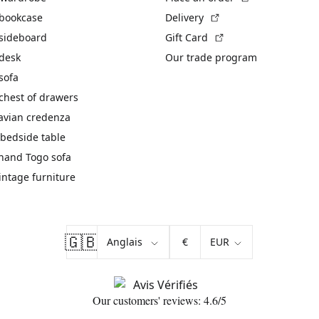
(External link)
 bookcase
Delivery
(External link)
 sideboard
Gift Card
 desk
Our trade program
sofa
chest of drawers
avian credenza
bedside table
hand Togo sofa
vintage furniture
🇬🇧
€
Our customers' reviews: 4.6/5