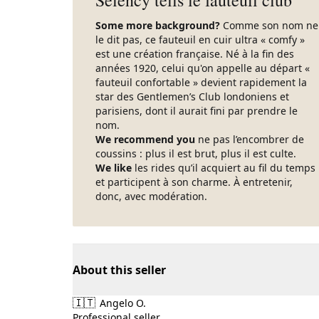
Selency tells le fauteuil club
Some more background?
Comme son nom ne
le dit pas, ce fauteuil en cuir ultra « comfy »
est une création française. Né à la fin des
années 1920, celui qu'on appelle au départ «
fauteuil confortable » devient rapidement la
star des Gentlemen’s Club londoniens et
parisiens, dont il aurait fini par prendre le
nom.
We recommend you
ne pas l’encombrer de
coussins : plus il est brut, plus il est culte.
We like
les rides qu’il acquiert au fil du temps
et participent à son charme. À entretenir,
donc, avec modération.
About this seller
🇮🇹
Angelo O.
Professional seller