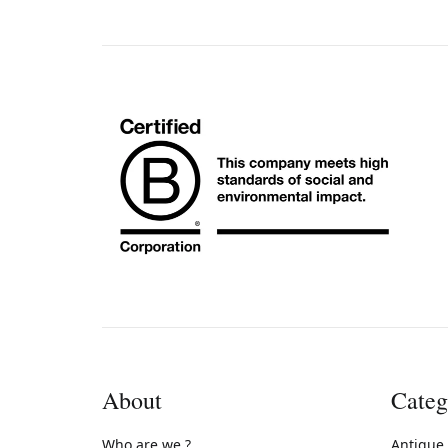
About
Categ
Who are we ?
Antique