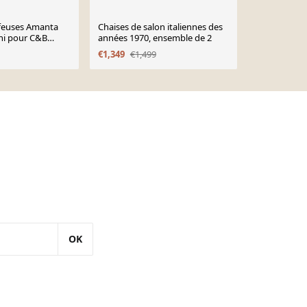
ffeuses Amanta
Chaises de salon italiennes des
2 chauffeus
ini pour C&B
années 1970, ensemble de 2
années 70
1960.
€1,349
€1,499
€680
OK