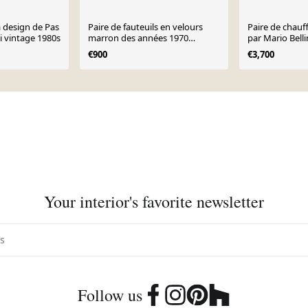
a design de Pas
Paire de fauteuils en velours
Paire de chau
 vintage 1980s
marron des années 1970
par Mario Bell
vintage modernisme
Italia, années 
€900
€3,700
Your interior's favorite newsletter
Follow us