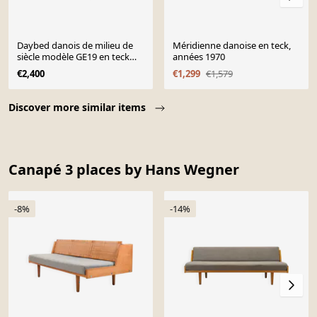
Daybed danois de milieu de
Méridienne danoise en teck,
siècle modèle GE19 en teck
années 1970
attribué à Hans J. Wegner
€2,400
€1,299
€1,579
pour Getama, années 1960.
Page 1 of 10
Discover more similar items
Canapé 3 places by Hans Wegner
-8%
-14%