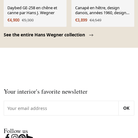
Daybed GE-258 en chêne et
Canapé en hêtre, design
canne par Hans J. Wegner
danois, années 1960, designer
: Hans. J. Wegner,
€4,900
€5,300
€3,899
€4,549
manufacture : Getama
Page 1 of 10
See the entire Hans Wegner collection
Your interior's favorite newsletter
OK
Follow us