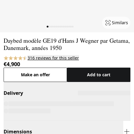
Similars
Page 1 of 15
Daybed modèle GE19 d'Hans J Wegner par Getama,
Danemark, années 1950
316 reviews for this seller
€4,900
Make an offer
Add to cart
Delivery
Dimensions