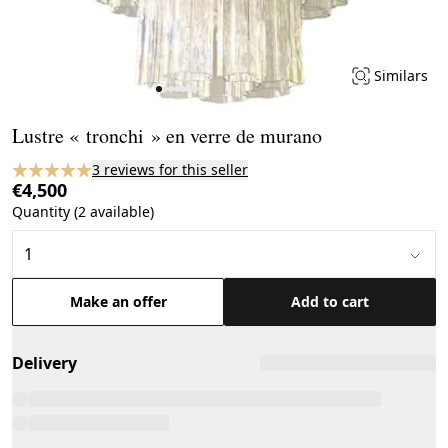
Similars
Page 1 of 8
Lustre « tronchi » en verre de murano
3 reviews for this seller
€4,500
Quantity (2 available)
Make an offer
Add to cart
Delivery