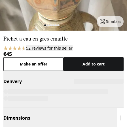
Similars
Page 1 of 9
Pichet a eau en gres emaille
52 reviews for this seller
€45
Make an offer
Add to cart
Delivery
Dimensions