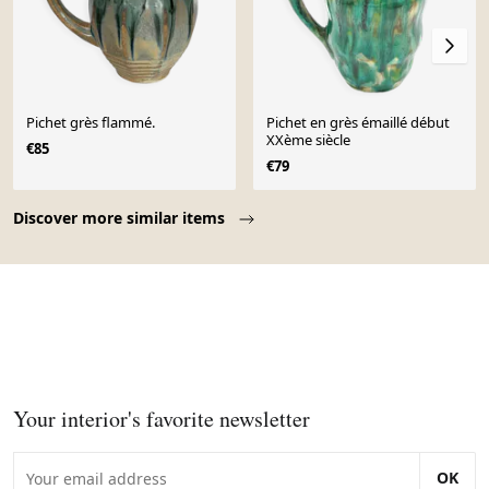
Pichet grès flammé.
Pichet en grès émaillé début
XXème siècle
€85
€79
Page 1 of 10
Discover more similar items
Your interior's favorite newsletter
OK