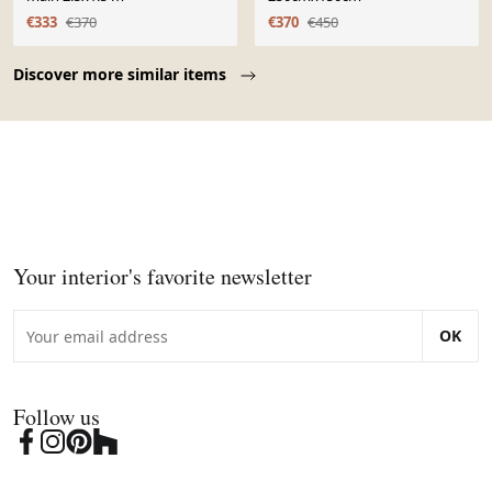
€333
€370
€370
€450
Page 1 of 10
Discover more similar items
Your interior's favorite newsletter
OK
Follow us