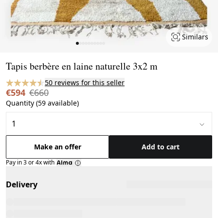
Similars
Page 1 of 10
Tapis berbère en laine naturelle 3x2 m
50 reviews for this seller
€594
€660
Quantity (59 available)
Make an offer
Add to cart
Pay in 3 or 4x with
Delivery