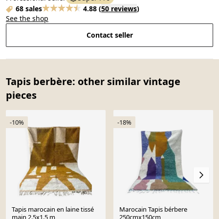
68 sales
4.88
(
50 reviews
)
See the shop
Contact seller
Tapis berbère: other similar vintage
pieces
-10%
-18%
Tapis marocain en laine tissé
Marocain Tapis bérbere
main 2.5x1.5 m
250cmx150cm