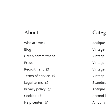
About
Categ
Who are we ?
Antique
Blog
Vintage
Green commitment
Vintage
Press
Vintage
(External link)
Recruitment
Vintage 
(External link)
Terms of service
Vintage 
(External link)
Legal terms
Scandin
(External link)
Privacy policy
Antique 
(External link)
Cookies
Second-
(External link)
Help center
All our 