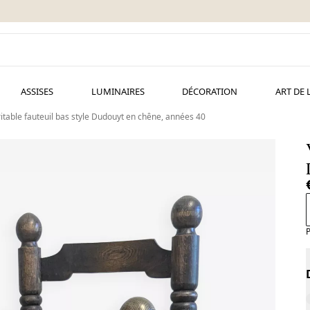
ASSISES
LUMINAIRES
DÉCORATION
ART DE 
itable fauteuil bas style Dudouyt en chêne, années 40
P