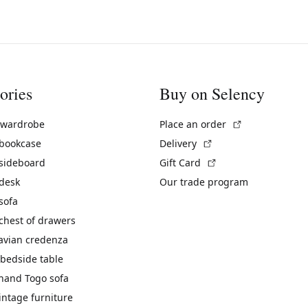
ories
Buy on Selency
(External link)
 wardrobe
Place an order
(External link)
 bookcase
Delivery
(External link)
 sideboard
Gift Card
 desk
Our trade program
sofa
chest of drawers
avian credenza
bedside table
hand Togo sofa
vintage furniture