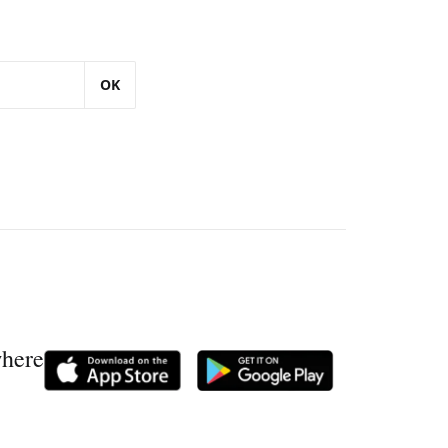
OK
where