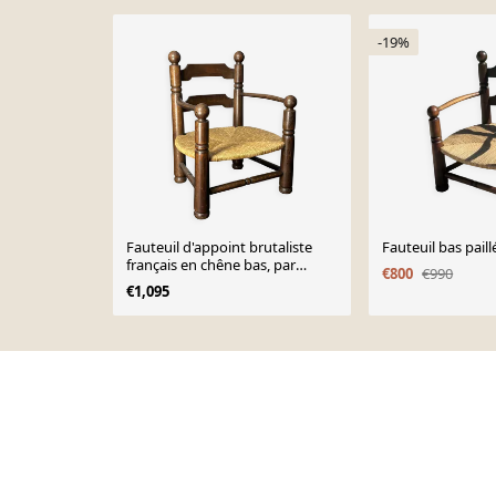
-19%
Fauteuil d'appoint brutaliste
Fauteuil bas paill
français en chêne bas, par
€800
€990
Charles Dudouyt, vers 1940
€1,095
Page 1 of 10