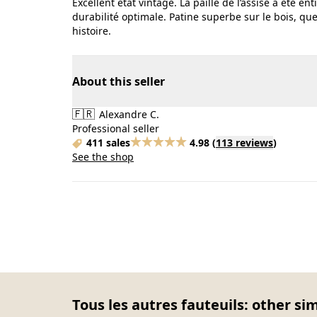
Excellent état vintage. La paille de l’assise a été e
durabilité optimale. Patine superbe sur le bois, qu
histoire.
About this seller
🇫🇷
Alexandre C.
Professional seller
411 sales
4.98
(
113 reviews
)
See the shop
Tous les autres fauteuils: other si