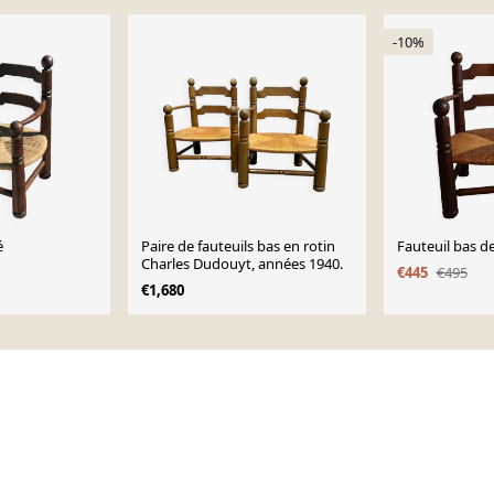
-10%
é
Paire de fauteuils bas en rotin
Fauteuil bas d
Charles Dudouyt, années 1940.
€445
€495
€1,680