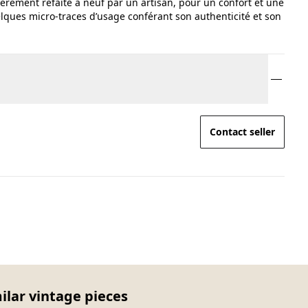
ntièrement refaite à neuf par un artisan, pour un confort et une
elques micro-traces d’usage conférant son authenticité et son
Contact seller
milar vintage pieces