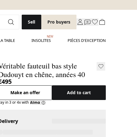
Sell
Pro buyers
NEW
LA TABLE
INSOLITES
PIÈCES D'EXCEPTION
Véritable fauteuil bas style
Dudouyt en chêne, années 40
€495
Make an offer
Add to cart
ay in 3 or 4x with
Delivery