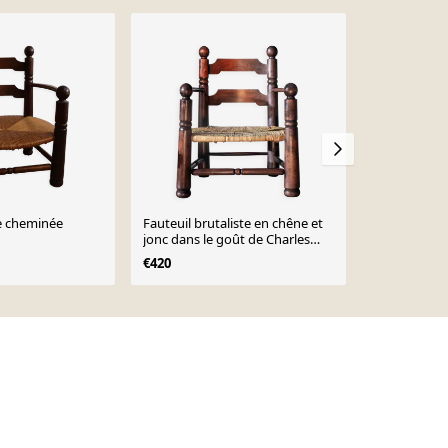
-34%
e cheminée
Fauteuil brutaliste en chêne et
Fauteuil enfa
jonc dans le goût de Charles
€39
€59
Dudouyt, 1940
€420