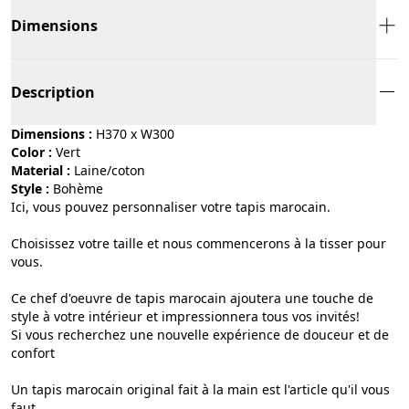
Dimensions
Description
Dimensions :
H370 x W300
Color :
vert
Material :
laine/coton
Style :
bohème
Ici, vous pouvez personnaliser votre tapis marocain.
Choisissez votre taille et nous commencerons à la tisser pour
vous.
Ce chef d'oeuvre de tapis marocain ajoutera une touche de
style à votre intérieur et impressionnera tous vos invités!
Si vous recherchez une nouvelle expérience de douceur et de
confort
Un tapis marocain original fait à la main est l'article qu'il vous
faut.