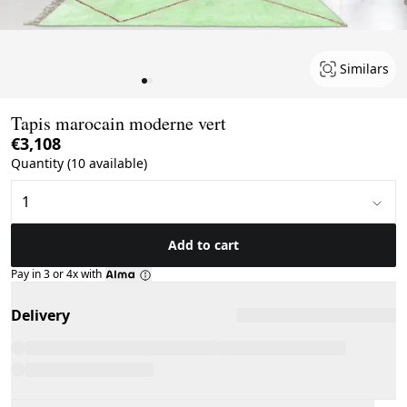
Similars
Page 1 of 2
Tapis marocain moderne vert
€3,108
Quantity (10 available)
Add to cart
Pay in 3 or 4x with
Delivery