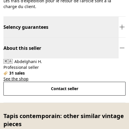
Les frais d'expédition pour le retour de l'article sont à la
charge du client.
Selency guarantees
About this seller
🇲🇦
Abdelghani H.
Professional seller
31 sales
See the shop
Contact seller
Tapis contemporain: other similar vintage
pieces