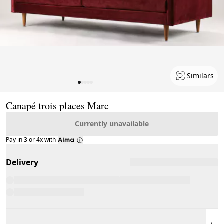
Similars
Page 1 of 5
Canapé trois places Marc
Currently unavailable
Pay in 3 or 4x with
Delivery