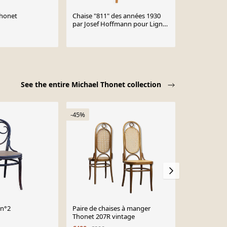
Thonet
Chaise "811" des années 1930
Ensemble de
par Josef Hoffmann pour Ligna,
originales d
République tchèque
modèle Long
€650
accoudoirs.
See the entire Michael Thonet collection
-45%
 n°2
Paire de chaises à manger
Fauteuil Tho
Thonet 207R vintage
€2,750