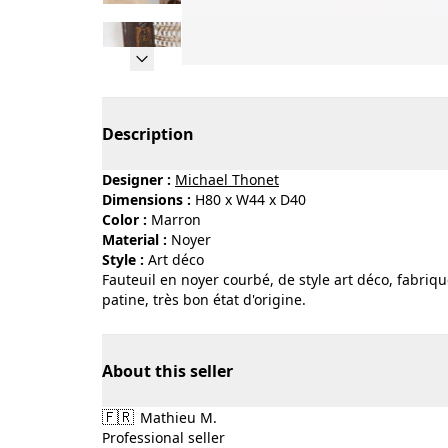
Page 1 of 15
Description
Designer :
Michael Thonet
Dimensions :
H80 x W44 x D40
Color :
marron
Material :
noyer
Style :
art déco
Fauteuil en noyer courbé, de style art déco, fabriq
patine, très bon état d'origine.
About this seller
🇫🇷
Mathieu M.
Professional seller