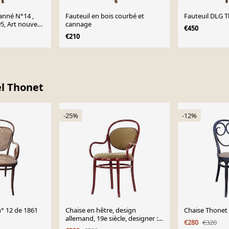
canné N°14 ,
Fauteuil en bois courbé et
Fauteuil DLG 
5, Art nouveau
cannage
€450
€210
el Thonet
-25%
-12%
n° 12 de 1861
Chaise en hêtre, design
Chaise Thonet
allemand, 19e siècle, designer :
€280
€320
Michael Thonet, production :