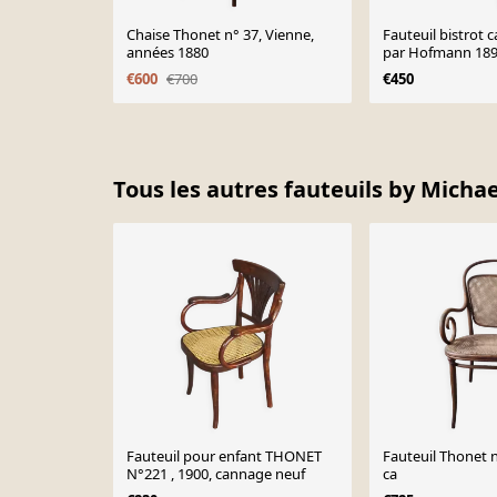
Chaise Thonet n° 37, Vienne,
Fauteuil bistrot 
années 1880
par Hofmann 189
.
€600
€700
€450
Page 1 of 10
Tous les autres fauteuils by Micha
Fauteuil pour enfant THONET
Fauteuil Thonet 
N°221 , 1900, cannage neuf
ca