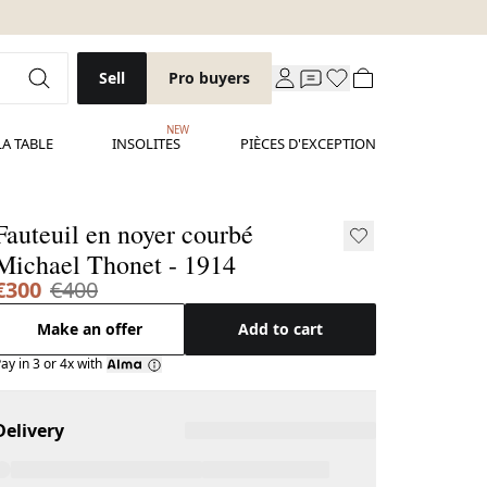
Sell
Pro buyers
NEW
LA TABLE
INSOLITES
PIÈCES D'EXCEPTION
Fauteuil en noyer courbé
Michael Thonet - 1914
€300
€400
Make an offer
Add to cart
ay in 3 or 4x with
Delivery