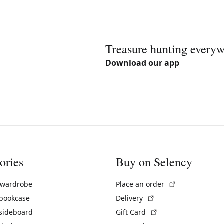
Treasure hunting every
Download our app
ories
Buy on Selency
(External link)
 wardrobe
Place an order
(External link)
 bookcase
Delivery
(External link)
 sideboard
Gift Card