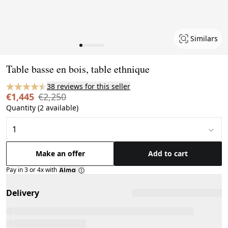
Similars
Page 1 of 8
Table basse en bois, table ethnique
38 reviews for this seller
€1,445
€2,250
Quantity (2 available)
Make an offer
Add to cart
Pay in 3 or 4x with
Delivery