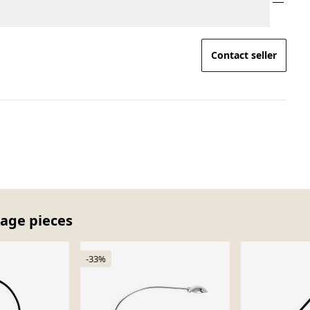
Contact seller
tage pieces
-33%