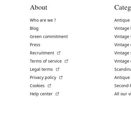
About
Categ
Who are we ?
Antique
Blog
Vintage
Green commitment
Vintage
Press
Vintage
(External link)
Recruitment
Vintage 
(External link)
Terms of service
Vintage 
(External link)
Legal terms
Scandin
(External link)
Privacy policy
Antique 
(External link)
Cookies
Second-
(External link)
Help center
All our 