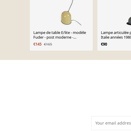
Lampe de table E/lite - modèle
Lampe articulée
Fuder - post moderne -
Italie années 198
halogène - années 80
€145
€165
€90
Page 1 of 10