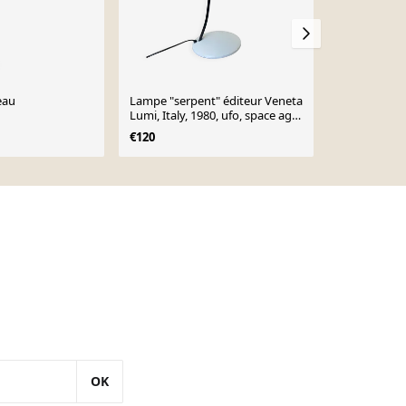
eau
Lampe "serpent" éditeur Veneta
Lampe de bu
Lumi, Italy, 1980, ufo, space age,
italienne par
soucoupe
années 1980
€120
€242
OK