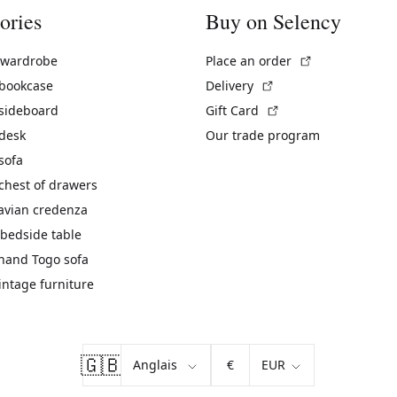
ories
Buy on Selency
(External link)
 wardrobe
Place an order
(External link)
 bookcase
Delivery
(External link)
 sideboard
Gift Card
 desk
Our trade program
sofa
chest of drawers
avian credenza
bedside table
hand Togo sofa
vintage furniture
🇬🇧
€