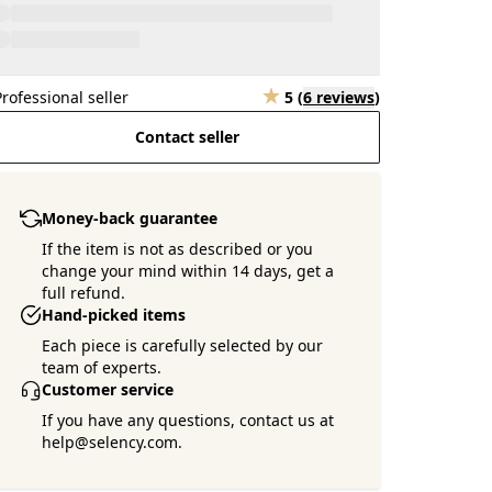
Professional seller
5
(
6 reviews
)
Contact seller
Money-back guarantee
If the item is not as described or you
change your mind within 14 days, get a
full refund.
Hand-picked items
Each piece is carefully selected by our
team of experts.
Customer service
If you have any questions, contact us at
help@selency.com.