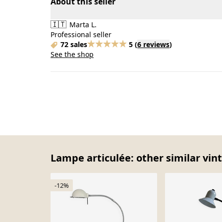
About this seller
🇮🇹
Marta L.
Professional seller
72 sales
5
(
6 reviews
)
See the shop
Lampe articulée: other similar vin
-12%