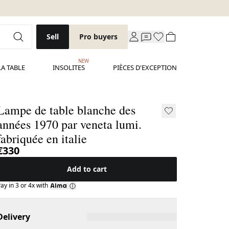
Sell
Pro buyers
NEW
LA TABLE
INSOLITES
PIÈCES D'EXCEPTION
Lampe de table blanche des
années 1970 par veneta lumi.
fabriquée en italie
€330
Add to cart
ay in 3 or 4x with
Delivery