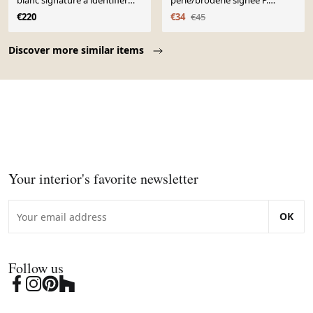
blanc signature à identifier
perlé/broderie signée P.
maghreb - début XXème
Poquet
€220
€34
€45
Page 1 of 10
Discover more similar items
Your interior's favorite newsletter
OK
Follow us