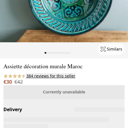
Similars
Page 1 of 15
Assiette décoration murale Maroc
384 reviews for this seller
€30
€42
Currently unavailable
Delivery