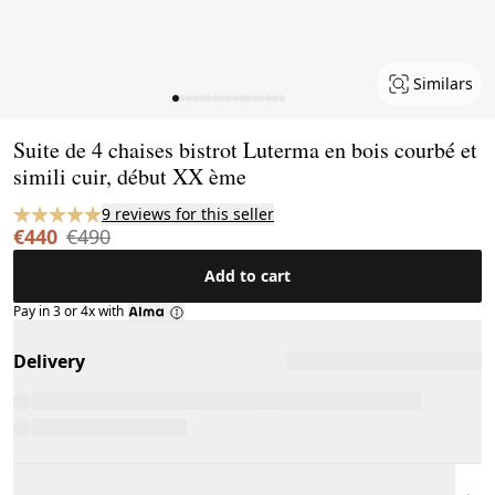
Similars
Page 1 of 17
Suite de 4 chaises bistrot Luterma en bois courbé et
simili cuir, début XX ème
9 reviews for this seller
€440
€490
Add to cart
Pay in 3 or 4x with
Delivery