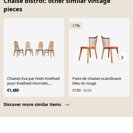
Chaise bistrot: other similar vintage
pieces
-17%
Chaises Eva par Niels Koefoed
Paire de chaises scandinave
pour Koefoed Hornslet,
bleu et rouge
années 1960
€1,480
€190
€230
Page 1 of 10
Discover more similar items