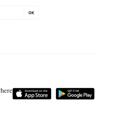
OK
where