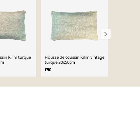
sin Kilim turque
Housse de coussin Kilim vintage
Housse de co
cm
turque 30x50cm
turque faite
€50
€50