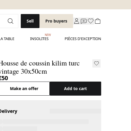
Sell
Pro buyers
NEW
LA TABLE
INSOLITES
PIÈCES D'EXCEPTION
Housse de coussin kilim turc
vintage 30x50cm
€50
Make an offer
Add to cart
Delivery