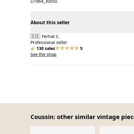
Ll1864_30x50.
About this seller
🇩🇪
Ferhat C.
Professional seller
130 sales
5
See the shop
Coussin: other similar vintage pie