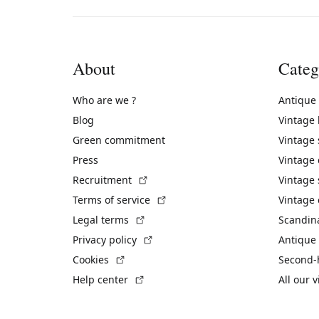
About
Categ
Who are we ?
Antique
Blog
Vintage
Green commitment
Vintage
Press
Vintage
(External link)
Recruitment
Vintage 
(External link)
Terms of service
Vintage 
(External link)
Legal terms
Scandin
(External link)
Privacy policy
Antique 
(External link)
Cookies
Second-
(External link)
Help center
All our 