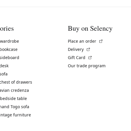
ories
Buy on Selency
(External link)
 wardrobe
Place an order
(External link)
 bookcase
Delivery
(External link)
 sideboard
Gift Card
 desk
Our trade program
sofa
chest of drawers
avian credenza
bedside table
hand Togo sofa
vintage furniture