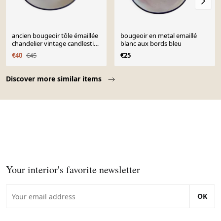
ancien bougeoir tôle émaillée
bougeoir en metal emaillé
chandelier vintage candlestick
blanc aux bords bleu
Sweden
€40
€45
€25
Page 1 of 10
Discover more similar items
Your interior's favorite newsletter
OK