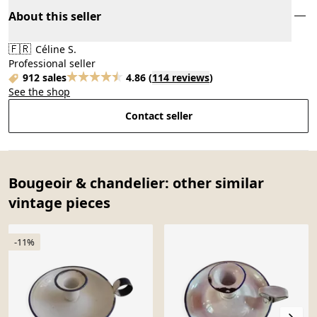
About this seller
🇫🇷
Céline S.
Professional seller
912 sales
4.86
(
114 reviews
)
See the shop
Contact seller
Bougeoir & chandelier: other similar
vintage pieces
-11%