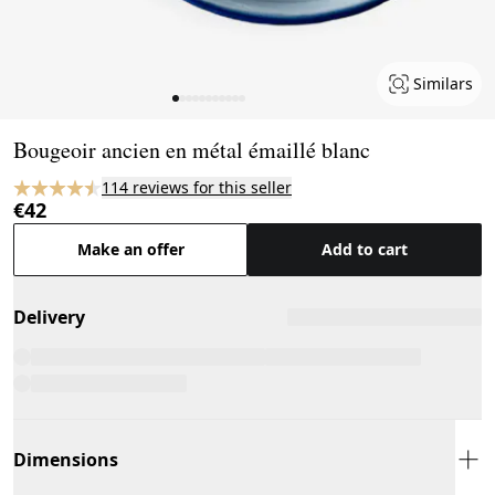
Similars
Page 1 of 11
Bougeoir ancien en métal émaillé blanc
114 reviews for this seller
€42
Make an offer
Add to cart
Delivery
Dimensions