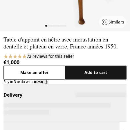
Similars
Page 1 of 12
Table d'appoint en hêtre avec incrustation en
dentelle et plateau en verre, France années 1950.
72 reviews for this seller
€1,000
Make an offer
Add to cart
Pay in 3 or 4x with
Delivery