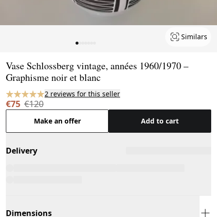
Similars
Page 1 of 7
Vase Schlossberg vintage, années 1960/1970 –
Graphisme noir et blanc
2 reviews for this seller
€75
€120
Make an offer
Add to cart
Delivery
Dimensions