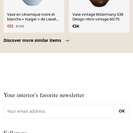
Vase en céramique noire et
Vase vintage W.Germany 638
blanche « Haiger » de Liesel
Design rétro vintage 60/70
Spornhauer pour
€85
€165
€34
Schlossberg, Allemagne
années 1950.
Page 1 of 10
Discover more similar items
Your interior's favorite newsletter
OK
Follow us