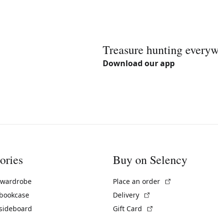
Treasure hunting every
Download our app
ories
Buy on Selency
(External link)
 wardrobe
Place an order
(External link)
 bookcase
Delivery
(External link)
 sideboard
Gift Card