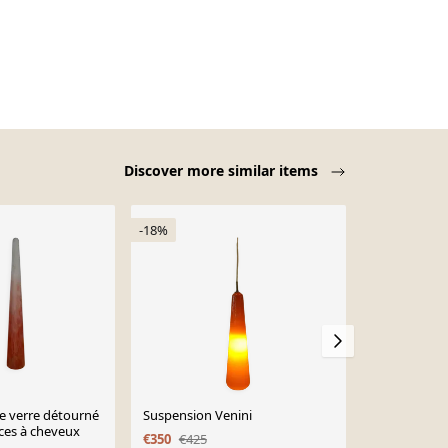
Discover more similar items
-18%
e verre détourné
Suspension Venini
Suspension 
ces à cheveux
jaune des a
€350
€425