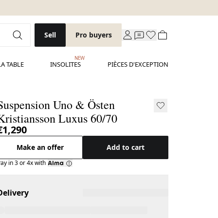
Sell
Pro buyers
NEW
LA TABLE
INSOLITES
PIÈCES D'EXCEPTION
Suspension Uno & Östen
Kristiansson Luxus 60/70
€1,290
Make an offer
Add to cart
ay in 3 or 4x with
Delivery