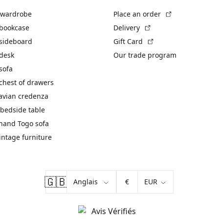
(External link)
 wardrobe
Place an order
(External link)
 bookcase
Delivery
(External link)
 sideboard
Gift Card
 desk
Our trade program
sofa
chest of drawers
avian credenza
bedside table
hand Togo sofa
vintage furniture
🇬🇧
€