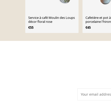
Service à café Moulin des Loups
Cafetière et pot à
décor floral rose
porcelaine
€55
€45
Page 1 of 10