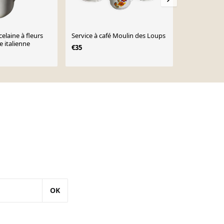
elaine à fleurs
Service à café Moulin des Loups
Theire en tô
 italienne
€35
€25
OK