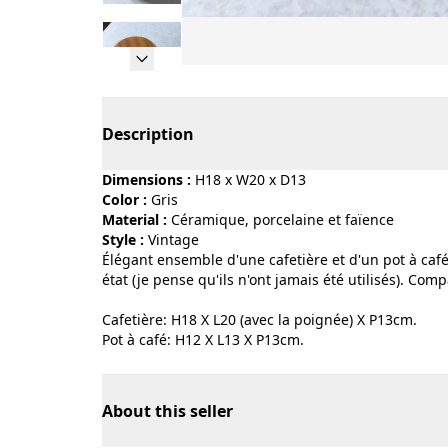
Page 1 of 11
Description
Dimensions :
H18 x W20 x D13
Color :
gris
Material :
céramique, porcelaine et faïence
Style :
vintage
Élégant ensemble d'une cafetière et d'un pot à caf
état (je pense qu'ils n'ont jamais été utilisés). Com
Cafetière: H18 X L20 (avec la poignée) X P13cm.
Pot à café: H12 X L13 X P13cm.
About this seller