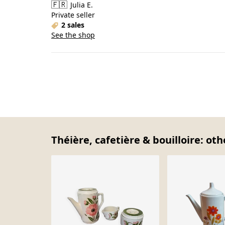
🇫🇷
Julia E.
Private seller
2 sales
See the shop
Théière, cafetière & bouilloire: oth