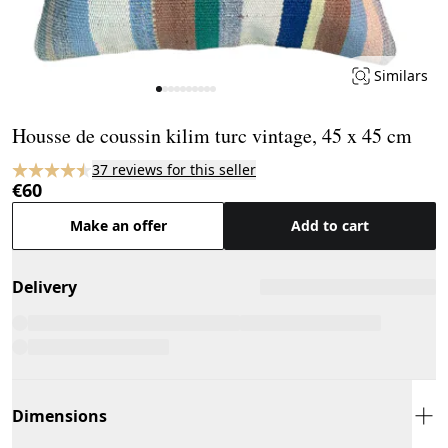
Similars
Page 1 of 10
Housse de coussin kilim turc vintage, 45 x 45 cm
37 reviews for this seller
€60
Make an offer
Add to cart
Delivery
Dimensions