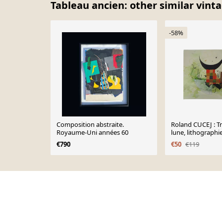
Tableau ancien: other similar vint
-58%
Composition abstraite.
Roland CUCEJ : T
Royaume-Uni années 60
lune, lithographi
signée
€790
€50
€119
Page 1 of 10