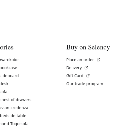
ories
Buy on Selency
(External link)
 wardrobe
Place an order
(External link)
 bookcase
Delivery
(External link)
 sideboard
Gift Card
 desk
Our trade program
sofa
chest of drawers
avian credenza
bedside table
hand Togo sofa