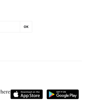
OK
where