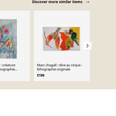
Discover more similar items
: créature
Marc chagall : rêve au cirque -
Gustavo C
ithographie
lithographie originale
(1941) - Étu
figurative
€199
€563