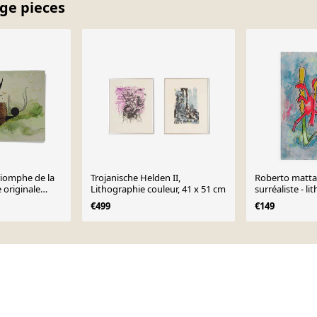
age pieces
riomphe de la
Trojanische Helden II,
Roberto matta 
e originale
Lithographie couleur, 41 x 51 cm
surréaliste - l
originale
€499
€149