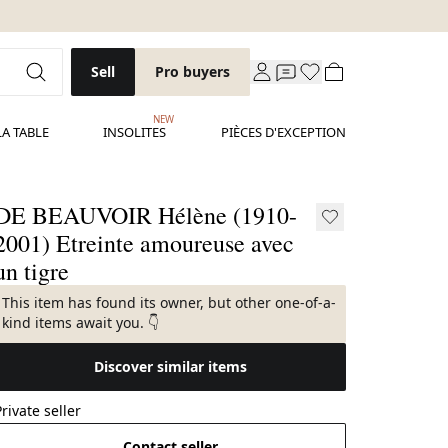
Sell
Pro buyers
NEW
LA TABLE
INSOLITES
PIÈCES D'EXCEPTION
DE BEAUVOIR Hélène (1910-
2001) Etreinte amoureuse avec
un tigre
This item has found its owner, but other one-of-a-
kind items await you. 👇
Discover similar items
Private seller
Contact seller