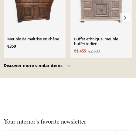
Meuble de maîtrise en chêne
Buffet ethnique, meuble
buffet indien
€350
€1,455
€2,600
Page 1 of 10
Discover more similar items
Your interior's favorite newsletter