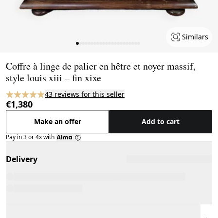
Similars
Page 1 of 22
Coffre à linge de palier en hêtre et noyer massif,
style louis xiii – fin xixe
43 reviews for this seller
€1,380
Make an offer
Add to cart
Pay in 3 or 4x with
Delivery