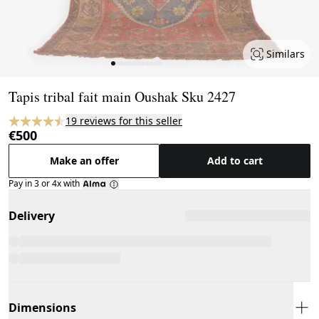
Similars
Page 1 of 12
Tapis tribal fait main Oushak Sku 2427
19 reviews for this seller
€500
Make an offer
Add to cart
Pay in 3 or 4x with
Delivery
Dimensions