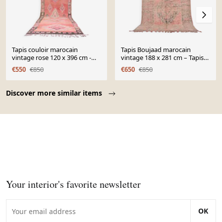
Tapis couloir marocain
Tapis Boujaad marocain
vintage rose 120 x 396 cm -
vintage 188 x 281 cm – Tapis
Tapis en laine berbère fait
berbère fait main en laine
€550
€850
€650
€850
main
100%
Page 1 of 10
Discover more similar items
Your interior's favorite newsletter
OK