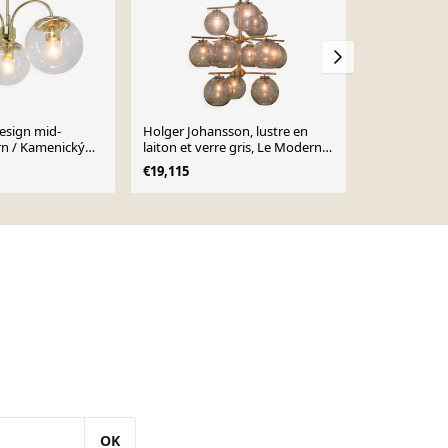
esign mid-
Holger Johansson, lustre en
Lampe en ve
n / Kamenický
laiton et verre gris, Le Moderne
de design du
 1980
Scandinave
€19,115
€115
€145
OK