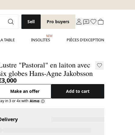
Sell
Pro buyers
NEW
LA TABLE
INSOLITES
PIÈCES D'EXCEPTION
Lustre "Pastoral" en laiton avec
six globes Hans-Agne Jakobsson
€3,000
Make an offer
Add to cart
ay in 3 or 4x with
Delivery