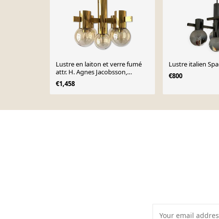
Lustre en laiton et verre fumé
Lustre italien Sp
attr. H. Agnes Jacobsson,
€800
années 1960, Suède
€1,458
Page 1 of 10