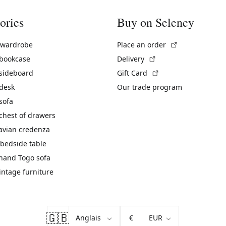
ories
Buy on Selency
(External link)
 wardrobe
Place an order
(External link)
 bookcase
Delivery
(External link)
 sideboard
Gift Card
 desk
Our trade program
sofa
chest of drawers
avian credenza
bedside table
hand Togo sofa
vintage furniture
🇬🇧
€