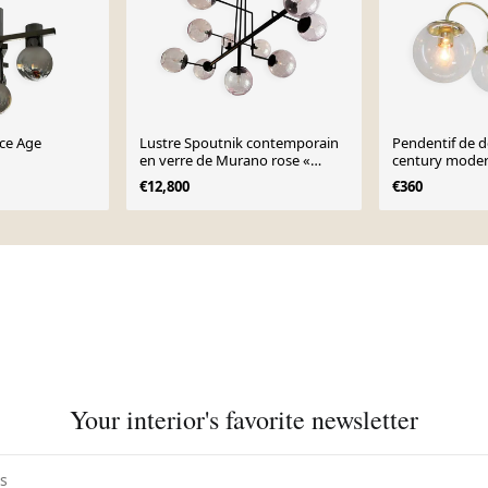
ace Age
Lustre Spoutnik contemporain
Pendentif de d
en verre de Murano rose «
century moder
Pulegoso »
Šenov, années
€12,800
€360
Your interior's favorite newsletter